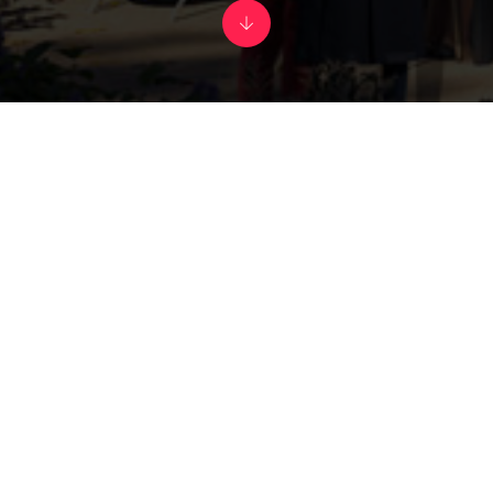
• HALLES •
Novafood